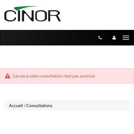
Aller
Aller
Tog
au
au
menu
nav
contenu
L'accès à cette consultation n'est pas autorisé
Accueil
/
Consultations