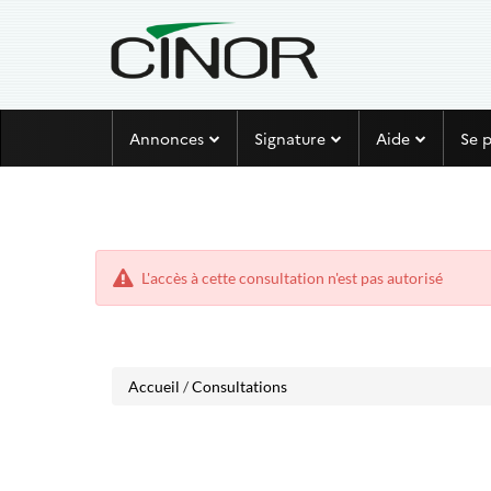
Aller
Aller
Annonces
Signature
Aide
Se 
au
au
menu
contenu
L'accès à cette consultation n'est pas autorisé
Accueil
/
Consultations