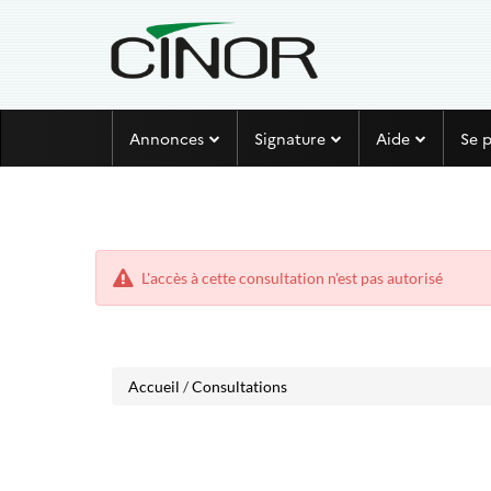
Aller
Aller
Annonces
Signature
Aide
Se 
au
au
menu
contenu
L'accès à cette consultation n'est pas autorisé
Accueil
/
Consultations