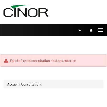
Aller
Aller
Tog
au
au
menu
nav
contenu
L'accès à cette consultation n'est pas autorisé
Accueil
/
Consultations