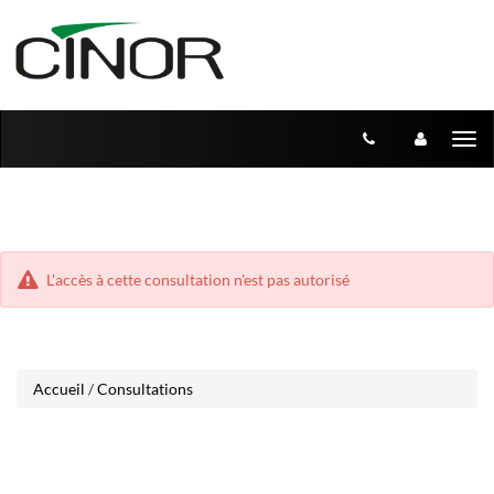
Aller
Aller
Tog
au
au
menu
nav
contenu
L'accès à cette consultation n'est pas autorisé
Accueil
/
Consultations