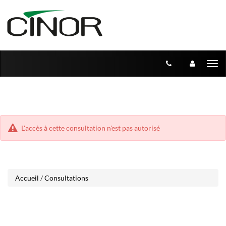
Aller
Aller
Tog
au
au
menu
nav
contenu
L'accès à cette consultation n'est pas autorisé
Accueil
/
Consultations