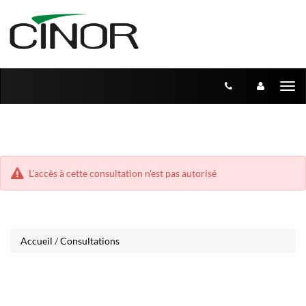
Aller
Aller
Tog
au
au
menu
nav
contenu
L'accès à cette consultation n'est pas autorisé
Accueil
/
Consultations