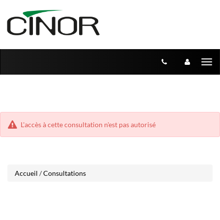
Aller
Aller
Tog
au
au
menu
nav
contenu
L'accès à cette consultation n'est pas autorisé
Accueil
/
Consultations