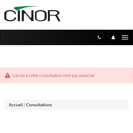
Aller
Aller
Tog
au
au
menu
nav
contenu
L'accès à cette consultation n'est pas autorisé
Accueil
/
Consultations