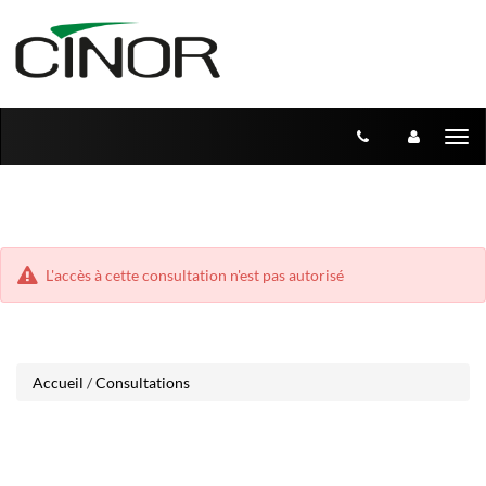
Aller
Aller
Tog
au
au
menu
nav
contenu
L'accès à cette consultation n'est pas autorisé
Accueil
/
Consultations