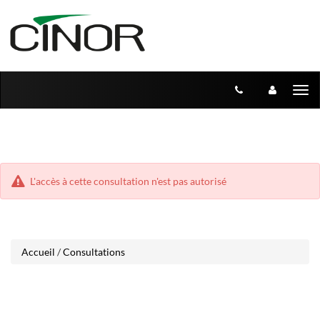
Aller
Aller
Tog
au
au
menu
nav
contenu
L'accès à cette consultation n'est pas autorisé
Accueil
/
Consultations