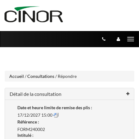
Aller
Aller
Tog
au
au
menu
nav
contenu
Accueil
/
Consultations
/ Répondre
Détail de la consultation
Date et heure limite de remise des plis :
17/12/2027 15:00
Référence :
FORM240002
Intitulé :