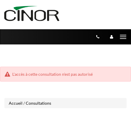
Aller
Aller
Tog
au
au
menu
nav
contenu
L'accès à cette consultation n'est pas autorisé
Accueil
/
Consultations