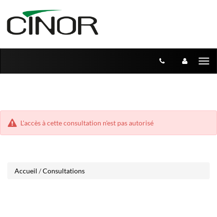
Aller
Aller
Tog
au
au
menu
nav
contenu
L'accès à cette consultation n'est pas autorisé
Accueil
/
Consultations