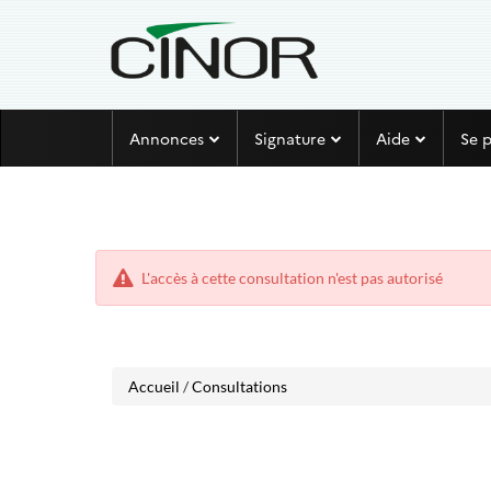
Aller
Aller
Annonces
Signature
Aide
Se 
au
au
menu
contenu
L'accès à cette consultation n'est pas autorisé
Accueil
/
Consultations