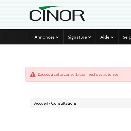
Aller
Aller
Annonces
Signature
Aide
Se 
au
au
menu
contenu
L'accès à cette consultation n'est pas autorisé
Accueil
/
Consultations