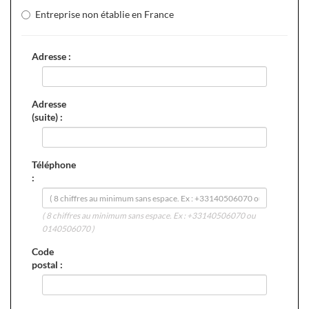
Entreprise non établie en France
Adresse :
Adresse
(suite) :
Téléphone
:
( 8 chiffres au minimum sans espace. Ex : +33140506070 ou
0140506070 )
Code
postal :