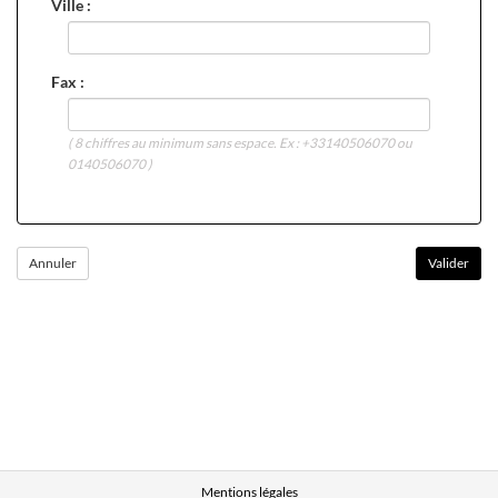
Ville :
Fax :
( 8 chiffres au minimum sans espace. Ex : +33140506070 ou
0140506070 )
Mentions légales