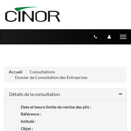
Aller au menu
Aller au contenu
Tog
nav
Accueil
Consultations
Dossier de Consultation des Entreprises
Détails de la consultation
Date et heure limite de remise des plis :
Référence :
Intitulé :
Objet :