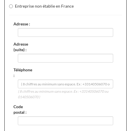
Entreprise non établie en France
Adresse :
Adresse
(suite) :
Téléphone
:
( 8 chiffres au minimum sans espace. Ex : +33140506070 ou
0140506070 )
Code
postal :