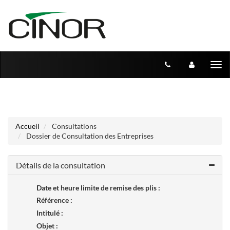
Aller au menu
Aller au contenu
Tog
nav
Accueil
Consultations
Dossier de Consultation des Entreprises
Détails de la consultation
Date et heure limite de remise des plis :
Référence :
Intitulé :
Objet :