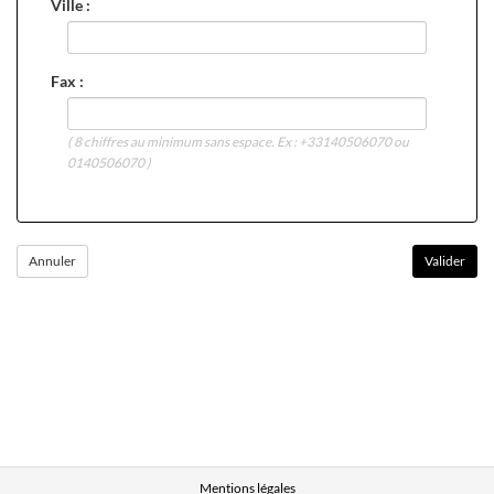
Ville :
Fax :
( 8 chiffres au minimum sans espace. Ex : +33140506070 ou
0140506070 )
Mentions légales