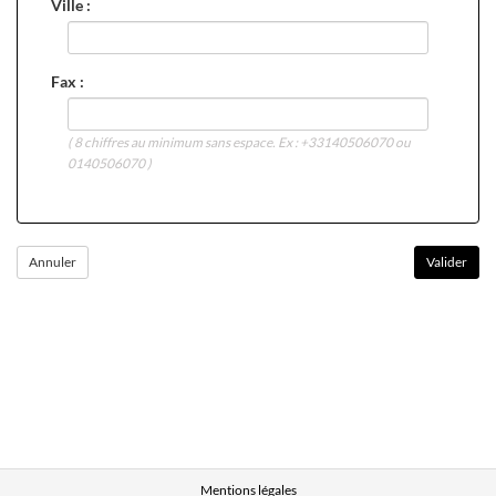
Ville :
Fax :
( 8 chiffres au minimum sans espace. Ex : +33140506070 ou
0140506070 )
Mentions légales