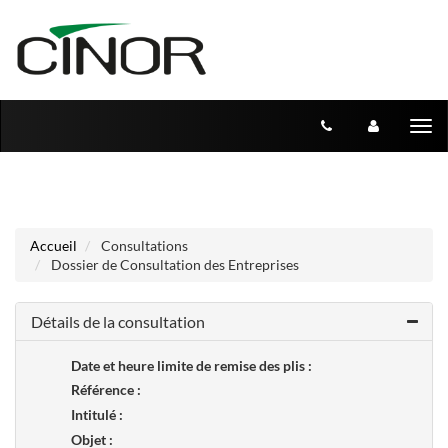
Aller au menu
Aller au contenu
Tog
nav
Accueil
Consultations
Dossier de Consultation des Entreprises
Détails de la consultation
Date et heure limite de remise des plis :
Référence :
Intitulé :
Objet :