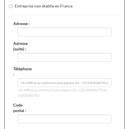
Entreprise non établie en France
Adresse :
Adresse
(suite) :
Téléphone
:
( 8 chiffres au minimum sans espace. Ex : +33140506070 ou
0140506070 )
Code
postal :