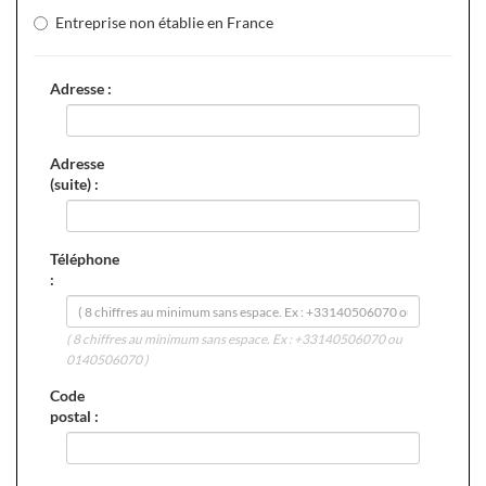
Entreprise non établie en France
Adresse :
Adresse
(suite) :
Téléphone
:
( 8 chiffres au minimum sans espace. Ex : +33140506070 ou
0140506070 )
Code
postal :