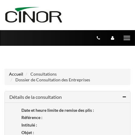
Aller au menu
Aller au contenu
Tog
nav
Accueil
Consultations
Dossier de Consultation des Entreprises
Détails de la consultation
Date et heure limite de remise des plis :
Référence :
Intitulé :
Objet :