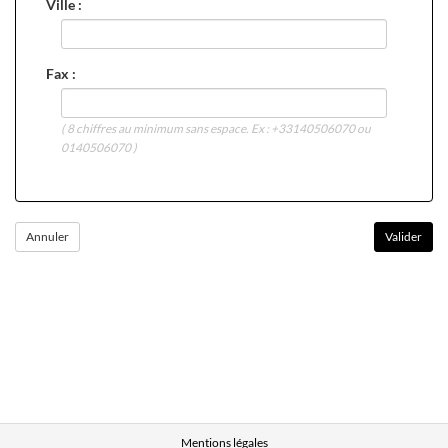
Ville :
Fax :
( 8 chiffres au minimum sans espace. Ex : +33140506070 ou
0140506070 )
Mentions légales