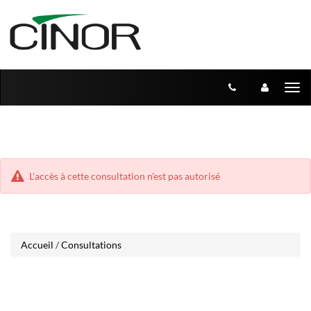
Aller
Aller
Tog
au
au
menu
nav
contenu
L'accès à cette consultation n'est pas autorisé
Accueil
/
Consultations