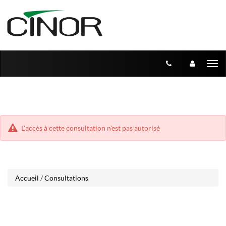
Aller
Aller
Tog
au
au
menu
nav
contenu
L'accès à cette consultation n'est pas autorisé
Accueil
/
Consultations