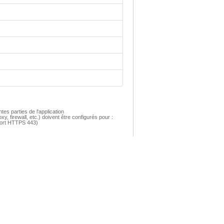
tes parties de l'application
xy, firewall
, etc.) doivent être configurés pour :
 port HTTPS 443)