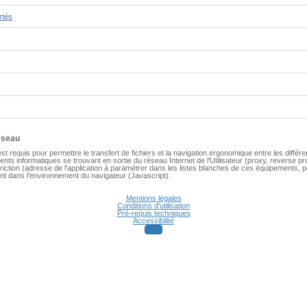
rtés
éseau
st requis pour permettre le transfert de fichiers et la navigation ergonomique entre les différen
nts informatiques se trouvant en sortie du réseau Internet de l'Utilisateur (
proxy, reverse pro
striction (adresse de l'application à paramétrer dans les listes blanches de ces équipements,
ant dans l'environnement du navigateur (Javascript).
Mentions légales
Conditions d'utilisation
Pré-requis techniques
Accessibilité