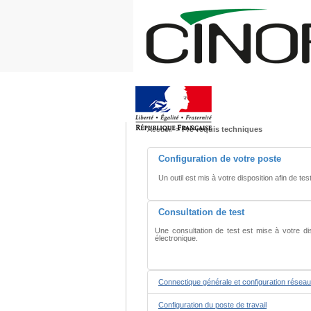
Aller
Aller
au
au
menu
contenu
Accueil
> Pré-requis techniques
Configuration de votre poste
Un outil est mis à votre disposition afin de tes
Consultation de test
Une consultation de test est mise à votre di
électronique.
Connectique générale et configuration réseau
Configuration du poste de travail