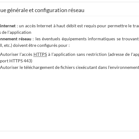
e générale et configuration réseau
internet
: un accès Internet à haut débit est requis pour permettre le tra
s de l'application
onnement réseau
: les éventuels équipements informatiques se trouvant e
ll
, etc.) doivent être configurés pour :
Autoriser l'accès
HTTPS
à l'application sans restriction (adresse de l'a
port HTTPS 443)
Autoriser le téléchargement de fichiers s'exécutant dans l'environnement 