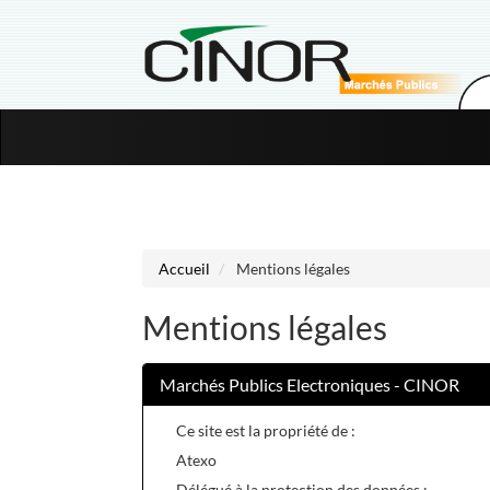
Aller au menu
Aller au contenu
Accueil
Mentions légales
Mentions légales
Marchés Publics Electroniques - CINOR
Ce site est la propriété de :
Atexo
Délégué à la protection des données :