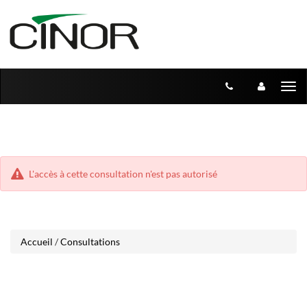
Aller
Aller
Tog
au
au
menu
nav
contenu
L'accès à cette consultation n'est pas autorisé
Accueil
/
Consultations