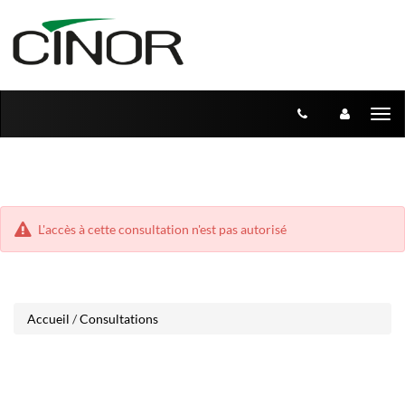
Aller
Aller
Tog
au
au
menu
nav
contenu
L'accès à cette consultation n'est pas autorisé
Accueil
/
Consultations