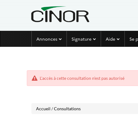
Aller
Aller
Annonces
Signature
Aide
Se 
au
au
menu
contenu
L'accès à cette consultation n'est pas autorisé
Accueil
/
Consultations