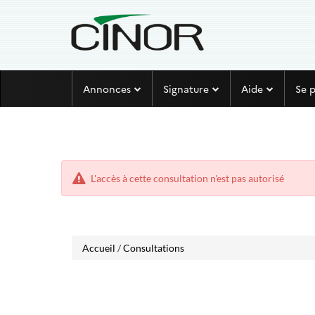
Aller
Aller
Annonces
Signature
Aide
Se 
au
au
menu
contenu
L'accès à cette consultation n'est pas autorisé
Accueil
/
Consultations