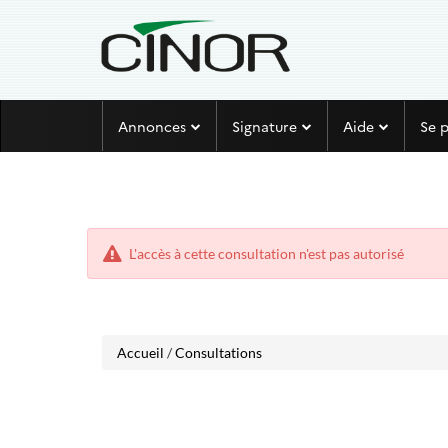
Aller
Aller
Annonces
Signature
Aide
Se 
au
au
menu
contenu
L'accès à cette consultation n'est pas autorisé
Accueil
/
Consultations