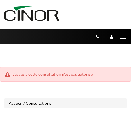
Aller
Aller
Tog
au
au
menu
nav
contenu
L'accès à cette consultation n'est pas autorisé
Accueil
/
Consultations