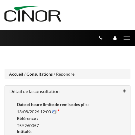
Aller
Aller
Tog
au
au
menu
nav
contenu
Accueil
/
Consultations
/ Répondre
Détail de la consultation
Date et heure limite de remise des plis :
13/08/2026 12:00
Référence :
T5Y260057
Intitulé :