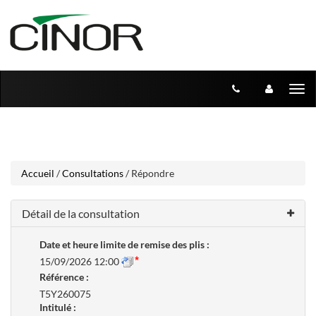
Aller
Aller
Tog
au
au
menu
nav
contenu
Accueil
/
Consultations
/ Répondre
Détail de la consultation
Date et heure limite de remise des plis :
15/09/2026 12:00
Référence :
T5Y260075
Intitulé :