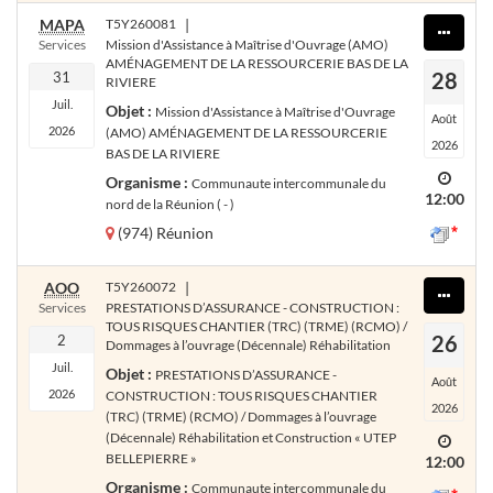
MAPA
T5Y260081
|
Services
Mission d'Assistance à Maîtrise d'Ouvrage (AMO)
AMÉNAGEMENT DE LA RESSOURCERIE BAS DE LA
28
31
RIVIERE
Juil.
Objet :
Mission d'Assistance à Maîtrise d'Ouvrage
Août
2026
(AMO) AMÉNAGEMENT DE LA RESSOURCERIE
2026
BAS DE LA RIVIERE
Organisme :
Communaute intercommunale du
12:00
nord de la Réunion ( - )
(974) Réunion
AOO
T5Y260072
|
Services
PRESTATIONS D’ASSURANCE - CONSTRUCTION :
TOUS RISQUES CHANTIER (TRC) (TRME) (RCMO) /
26
2
Dommages à l’ouvrage (Décennale) Réhabilitation
Juil.
Objet :
PRESTATIONS D’ASSURANCE -
Août
2026
CONSTRUCTION : TOUS RISQUES CHANTIER
2026
(TRC) (TRME) (RCMO) / Dommages à l’ouvrage
(Décennale) Réhabilitation et Construction « UTEP
BELLEPIERRE »
12:00
Organisme :
Communaute intercommunale du