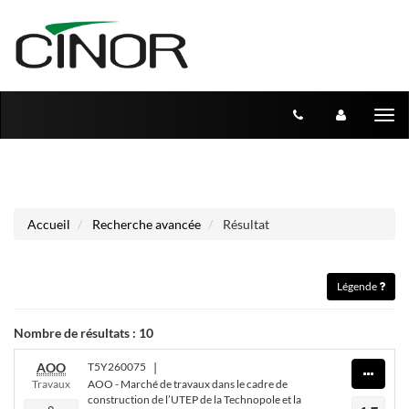
Aller au menu
Aller au contenu
Tog
nav
Accueil
Recherche avancée
Résultat
Légende
Nombre de résultats :
10
AOO
T5Y260075
|
Travaux
AOO - Marché de travaux dans le cadre de
construction de l’UTEP de la Technopole et la