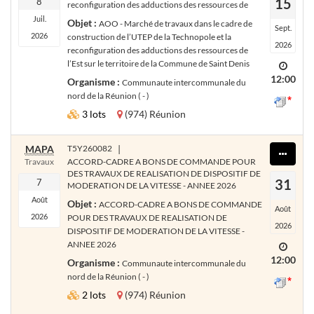
15
8
reconfiguration des adductions des ressources de
Juil.
Objet :
AOO - Marché de travaux dans le cadre de
Sept.
2026
construction de l’UTEP de la Technopole et la
2026
reconfiguration des adductions des ressources de
l’Est sur le territoire de la Commune de Saint Denis
12:00
Organisme :
Communaute intercommunale du
nord de la Réunion ( - )
3 lots
(974) Réunion
MAPA
T5Y260082
|
Travaux
ACCORD-CADRE A BONS DE COMMANDE POUR
DES TRAVAUX DE REALISATION DE DISPOSITIF DE
31
7
MODERATION DE LA VITESSE - ANNEE 2026
Août
Objet :
ACCORD-CADRE A BONS DE COMMANDE
Août
2026
POUR DES TRAVAUX DE REALISATION DE
2026
DISPOSITIF DE MODERATION DE LA VITESSE -
ANNEE 2026
12:00
Organisme :
Communaute intercommunale du
nord de la Réunion ( - )
2 lots
(974) Réunion