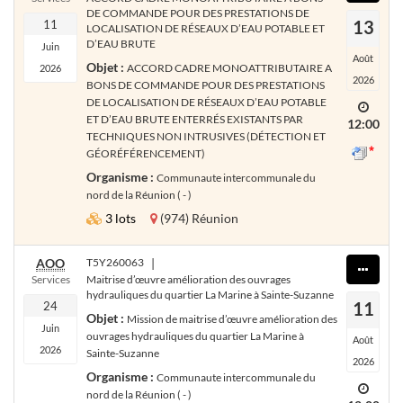
DE COMMANDE POUR DES PRESTATIONS DE
13
11
LOCALISATION DE RÉSEAUX D’EAU POTABLE ET
D’EAU BRUTE
Juin
Août
Objet :
ACCORD CADRE MONOATTRIBUTAIRE A
2026
2026
BONS DE COMMANDE POUR DES PRESTATIONS
DE LOCALISATION DE RÉSEAUX D’EAU POTABLE
ET D’EAU BRUTE ENTERRÉS EXISTANTS PAR
12:00
TECHNIQUES NON INTRUSIVES (DÉTECTION ET
GÉORÉFÉRENCEMENT)
Organisme :
Communaute intercommunale du
nord de la Réunion ( - )
3 lots
(974) Réunion
AOO
T5Y260063
|
Services
Maitrise d’œuvre amélioration des ouvrages
hydrauliques du quartier La Marine à Sainte-Suzanne
11
24
Objet :
Mission de maitrise d’œuvre amélioration des
Juin
ouvrages hydrauliques du quartier La Marine à
Août
2026
Sainte-Suzanne
2026
Organisme :
Communaute intercommunale du
nord de la Réunion ( - )