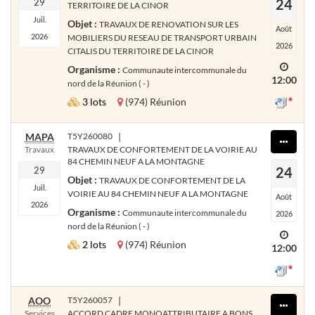
24
29
TERRITOIRE DE LA CINOR
Juil.
Objet :
TRAVAUX DE RENOVATION SUR LES
Août
2026
MOBILIERS DU RESEAU DE TRANSPORT URBAIN
2026
CITALIS DU TERRITOIRE DE LA CINOR
Organisme :
Communaute intercommunale du
12:00
nord de la Réunion ( - )
3 lots
(974) Réunion
MAPA
T5Y260080
|
Travaux
TRAVAUX DE CONFORTEMENT DE LA VOIRIE AU
84 CHEMIN NEUF A LA MONTAGNE
24
29
Objet :
TRAVAUX DE CONFORTEMENT DE LA
Juil.
VOIRIE AU 84 CHEMIN NEUF A LA MONTAGNE
Août
2026
Organisme :
Communaute intercommunale du
2026
nord de la Réunion ( - )
2 lots
(974) Réunion
12:00
AOO
T5Y260057
|
Services
ACCORD CADRE MONOATTRIBUTAIRE A BONS