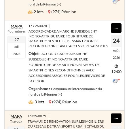
nord de la Réunion ( - )
2 lots
(974) Réunion
MAPA
T5Y260078
|
Fournitures
ACCORD-CADRE A MARCHE SUBSEQUENT
MONO-ATTRIBUTAIRE FOURNITURE DE
24
27
SMARTPHONES NEUFS, DE SMARTPHONES
RECONDITIONNES AVEC ACCESSOIRES ASSOCIES
Juil.
Août
Objet :
ACCORD-CADRE A MARCHE
2026
2026
SUBSEQUENT MONO-ATTRIBUTAIRE
FOURNITURE DE SMARTPHONES NEUFS, DE
SMARTPHONES RECONDITIONNES AVEC
12:00
ACCESSOIRES ASSOCIES POUR LES SERVICES DE
LA CINOR
Organisme :
Communaute intercommunale du
nord de la Réunion ( - )
3 lots
(974) Réunion
MAPA
T5Y260079
|
Travaux
TRAVAUX DE RENOVATION SUR LES MOBILIERS
DU RESEAU DE TRANSPORT URBAIN CITALIS DU