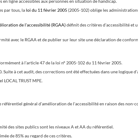
es en ligne accessibles aux personnes en situation de handicap.
es par tous, la
loi du 11 février 2005
(2005-102) oblige les administration
élioration de l'accessibilité (RGAA)
définit des critères d'accessibilité et
mité avec le RGAA et de publier sur leur site une déclaration de conformité
ormément à l'article 47 de la loi n° 2005-102 du 11 février 2005.
20. Suite à cet audit, des corrections ont été effectuées dans une logique 
iciel LOCAL TRUST MPE.
référentiel général d'amélioration de l'accessibilité en raison des non-
ité des sites publics sont les niveaux A et AA du référentiel.
timée de 85% au regard de ces critères.