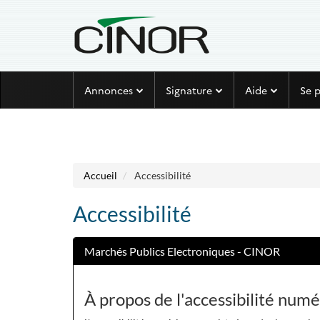
Aller au menu
Aller au contenu
Annonces
Signature
Aide
Se 
Accueil
Accessibilité
Accessibilité
Marchés Publics Electroniques - CINOR
À propos de l'accessibilité num