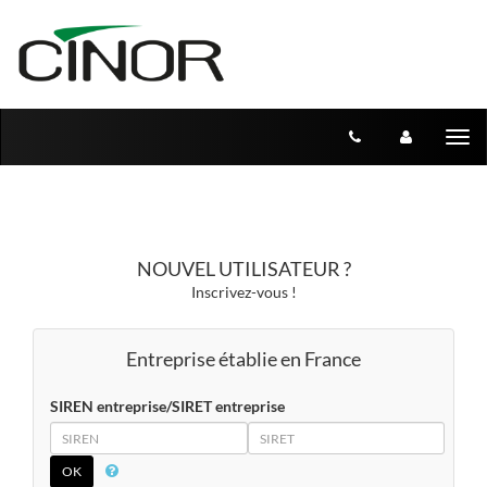
Aller au menu
Aller au contenu
Tog
nav
NOUVEL UTILISATEUR ?
Inscrivez-vous !
Entreprise établie en France
SIREN entreprise/SIRET entreprise
SIREN
SIRET